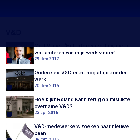
V&D
Mart Visser: ‘Het interesseert mij niets
wat anderen van mijn werk vinden’
29 dec 2017
Oudere ex-V&D'er zit nog altijd zonder
werk
20 dec 2016
Hoe kijkt Roland Kahn terug op mislukte
overname V&D?
23 apr 2016
V&D-medewerkers zoeken naar nieuwe
baan
08 mrt 2016