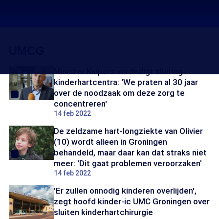
UMCG
Minister Kuipers verdedigt sluiting
kinderhartcentra: 'We praten al 30 jaar
over de noodzaak om deze zorg te
concentreren'
14 feb 2022
De zeldzame hart-longziekte van Olivier
(10) wordt alleen in Groningen
behandeld, maar daar kan dat straks niet
meer: 'Dit gaat problemen veroorzaken'
14 feb 2022
'Er zullen onnodig kinderen overlijden',
zegt hoofd kinder-ic UMC Groningen over
sluiten kinderhartchirurgie