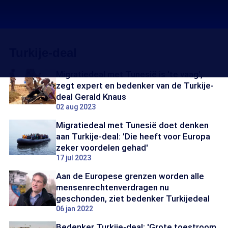
Turkije-deal
Migratiedeal met Tunesië is 'te vaag',
zegt expert en bedenker van de Turkije-
deal Gerald Knaus
02 aug 2023
Migratiedeal met Tunesië doet denken
aan Turkije-deal: 'Die heeft voor Europa
zeker voordelen gehad'
17 jul 2023
Aan de Europese grenzen worden alle
mensenrechtenverdragen nu
geschonden, ziet bedenker Turkijedeal
06 jan 2022
Bedenker Turkije-deal: 'Grote toestroom