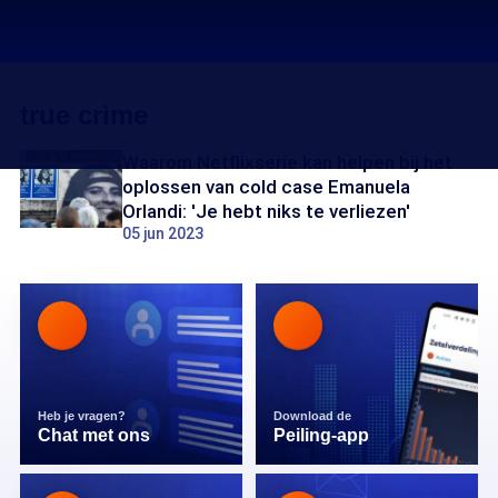
true crime
Waarom Netflixserie kan helpen bij het
oplossen van cold case Emanuela
Orlandi: 'Je hebt niks te verliezen'
05 jun 2023
Heb je vragen?
Download de
Chat met ons
Peiling-app