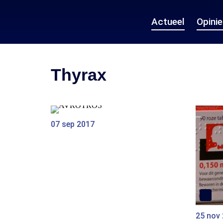
Actueel
Opini
Thyrax
07 sep 2017
25 nov