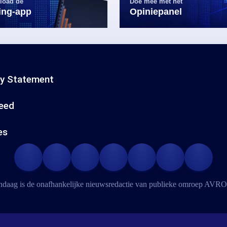
load de
Doe mee met het
ling-app
Opiniepanel
cy Statement
eed
es
daag is de onafhankelijke nieuwsredactie van publieke omroep
AVRO