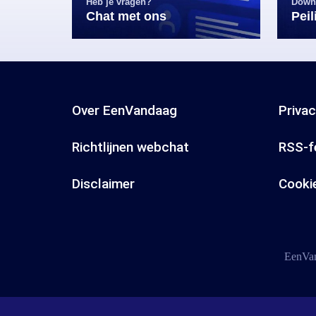
Heb je vragen?
Down
Chat met ons
Pei
Over EenVandaag
Priva
Richtlijnen webchat
RSS-f
Disclaimer
Cooki
EenVan