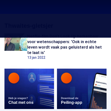
Thwaites-gletsjer
Netflix-film Don't Look Up herkenbaar
voor wetenschappers: 'Ook in echte
leven wordt vaak pas geluisterd als het
te laat is'
13 jan 2022
Heb je vragen?
Download de
Chat met ons
Peiling-app