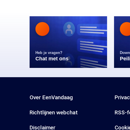
Heb je vragen?
Down
Chat met ons
Pei
Over EenVandaag
Priva
Richtlijnen webchat
RSS-f
Disclaimer
Cooki