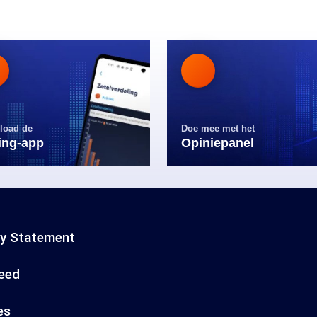
load de
Doe mee met het
ling-app
Opiniepanel
cy Statement
eed
es