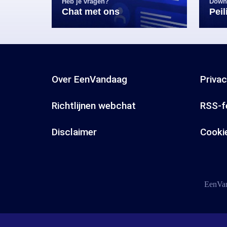
Heb je vragen?
Down
Chat met ons
Pei
Over EenVandaag
Priva
Richtlijnen webchat
RSS-f
Disclaimer
Cooki
EenVan