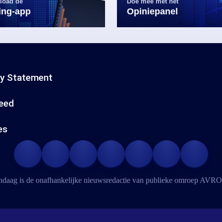
load de
Doe mee met het
ling-app
Opiniepanel
cy Statement
eed
es
daag is de onafhankelijke nieuwsredactie van publieke omroep
AVRO