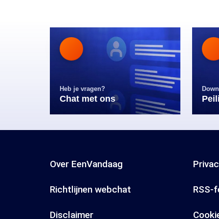
Heb je vragen?
Down
Chat met ons
Pei
Over EenVandaag
Priva
Richtlijnen webchat
RSS-f
Disclaimer
Cooki