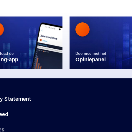
load de
Doe mee met het
ling-app
Opiniepanel
cy Statement
eed
es