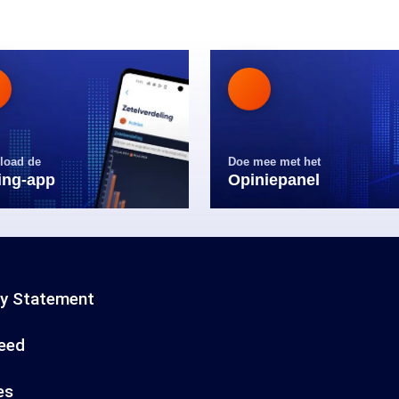
load de
Doe mee met het
ling-app
Opiniepanel
cy Statement
eed
es