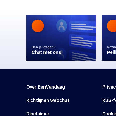
Heb je vragen?
Down
Chat met ons
Pei
Over EenVandaag
Priva
Richtlijnen webchat
RSS-f
Disclaimer
Cooki