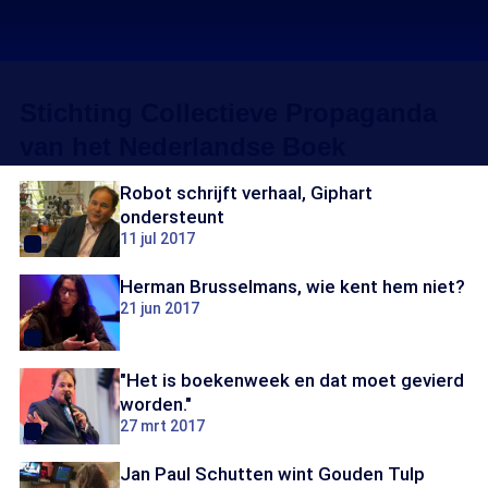
Stichting Collectieve Propaganda
van het Nederlandse Boek
Robot schrijft verhaal, Giphart
ondersteunt
11 jul 2017
Herman Brusselmans, wie kent hem niet?
21 jun 2017
"Het is boekenweek en dat moet gevierd
worden."
27 mrt 2017
Jan Paul Schutten wint Gouden Tulp