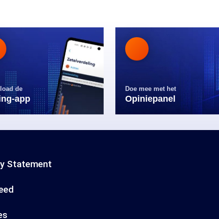
load de
Doe mee met het
ling-app
Opiniepanel
cy Statement
eed
es