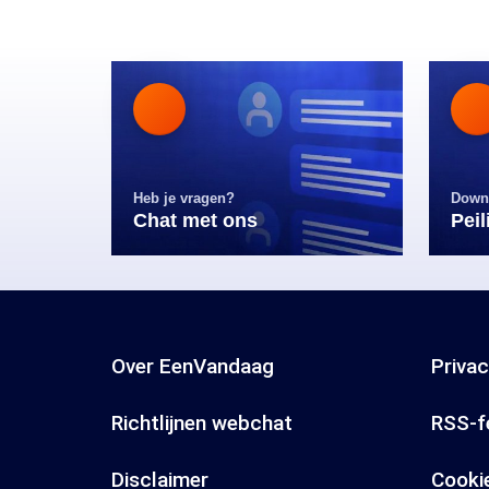
Heb je vragen?
Down
Chat met ons
Pei
Over EenVandaag
Priva
Richtlijnen webchat
RSS-f
Disclaimer
Cooki