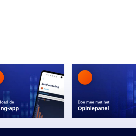
load de
Doe mee met het
ling-app
Opiniepanel