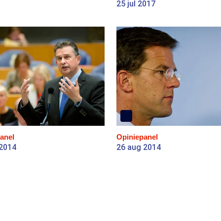
25 jul 2017
anel
Opiniepanel
 2014
26 aug 2014