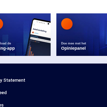
load de
Doe mee met het
ling-app
Opiniepanel
cy Statement
eed
es