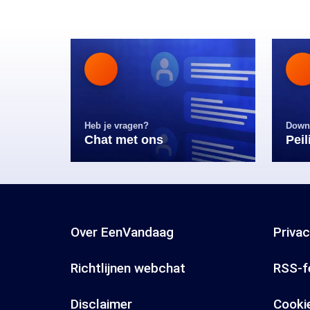
Heb je vragen?
Down
Chat met ons
Pei
Over EenVandaag
Priva
Richtlijnen webchat
RSS-f
Disclaimer
Cooki