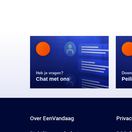
Heb je vragen?
Down
Chat met ons
Pei
Over EenVandaag
Priva