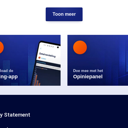
Toon meer
load de
Doe mee met het
ling-app
Opiniepanel
cy Statement