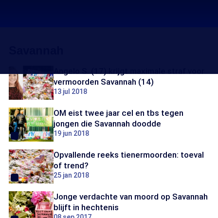
Savannah
Angelo S. (17) krijgt maximale straf voor
vermoorden Savannah (14)
13 jul 2018
OM eist twee jaar cel en tbs tegen
jongen die Savannah doodde
19 jun 2018
Opvallende reeks tienermoorden: toeval
of trend?
25 jan 2018
Jonge verdachte van moord op Savannah
blijft in hechtenis
08 sep 2017