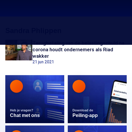
Sandra Phlippen
Terugbetaling van de belastingschuld na
corona houdt ondernemers als Riad
wakker
21 jun 2021
Heb je vragen?
Download de
Chat met ons
Peiling-app