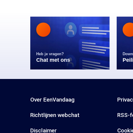
Heb je vragen?
Down
Chat met ons
Pei
Over EenVandaag
Priva
Richtlijnen webchat
RSS-f
Disclaimer
Cooki