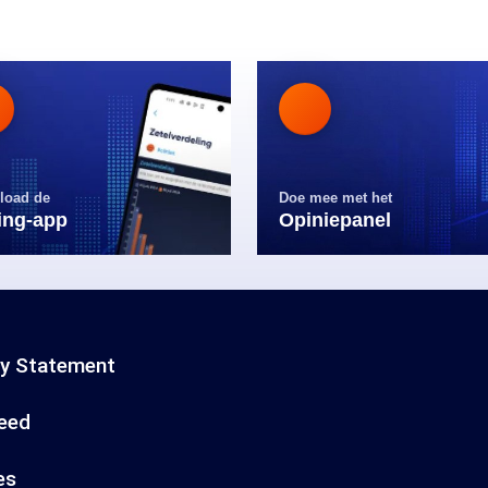
load de
Doe mee met het
ling-app
Opiniepanel
cy Statement
eed
es