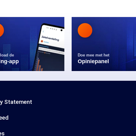
load de
Doe mee met het
ling-app
Opiniepanel
cy Statement
eed
es