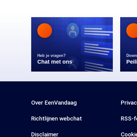
Heb je vragen?
Down
Chat met ons
Pei
Over EenVandaag
Priva
Richtlijnen webchat
RSS-f
Disclaimer
Cooki