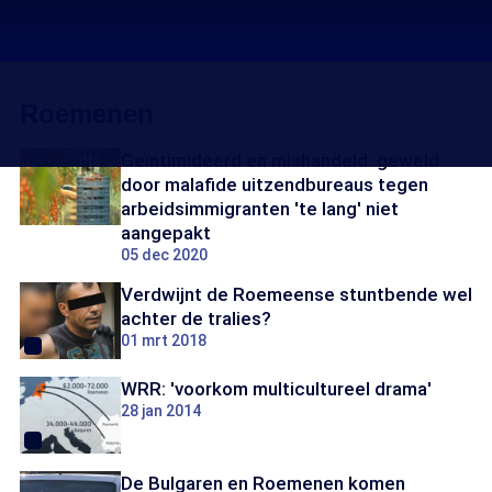
Roemenen
Geïntimideerd en mishandeld: geweld
door malafide uitzendbureaus tegen
arbeidsimmigranten 'te lang' niet
aangepakt
05 dec 2020
Verdwijnt de Roemeense stuntbende wel
achter de tralies?
01 mrt 2018
WRR: 'voorkom multicultureel drama'
28 jan 2014
De Bulgaren en Roemenen komen