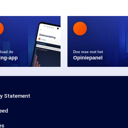
load de
Doe mee met het
ling-app
Opiniepanel
cy Statement
eed
es