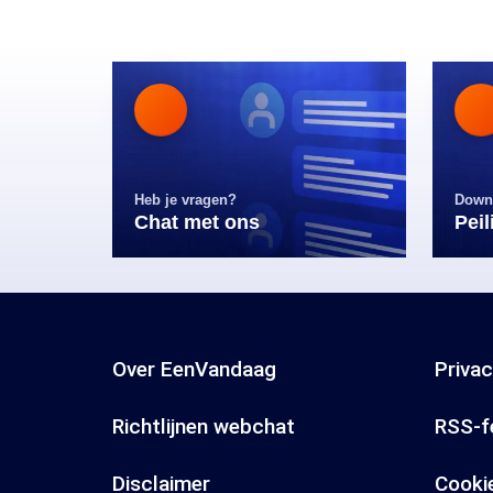
Heb je vragen?
Down
Chat met ons
Pei
Over EenVandaag
Priva
Richtlijnen webchat
RSS-f
Disclaimer
Cooki