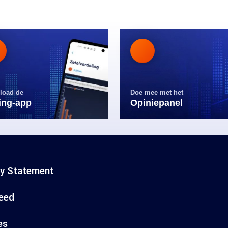
load de
Doe mee met het
ling-app
Opiniepanel
cy Statement
eed
es