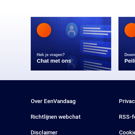
Heb je vragen?
Down
Chat met ons
Pei
Over EenVandaag
Priva
Richtlijnen webchat
RSS-f
Disclaimer
Cooki