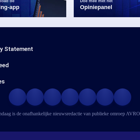
load de
Doe mee met het
ling-app
Opiniepanel
cy Statement
eed
es
daag is de onafhankelijke nieuwsredactie van publieke omroep
AVRO