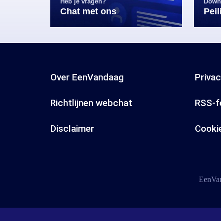
Heb je vragen?
Down
Chat met ons
Pei
Over EenVandaag
Priva
Richtlijnen webchat
RSS-f
Disclaimer
Cooki
EenVan