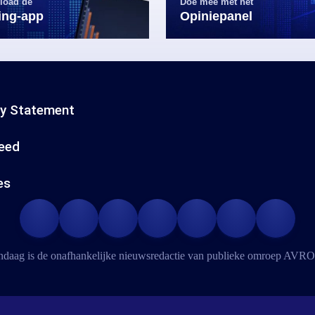
load de
Doe mee met het
ling-app
Opiniepanel
cy Statement
eed
es
daag is de onafhankelijke nieuwsredactie van publieke omroep
AVRO