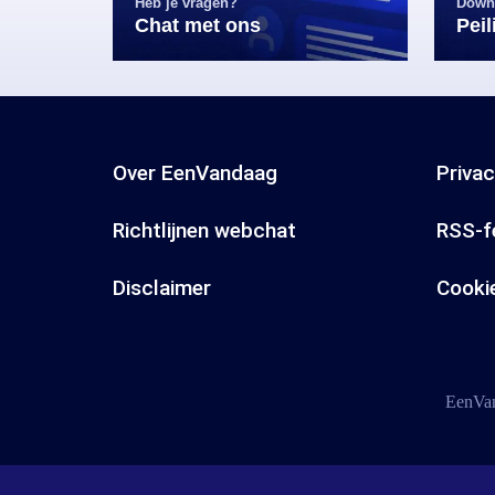
Heb je vragen?
Down
Chat met ons
Pei
Over EenVandaag
Priva
Richtlijnen webchat
RSS-f
Disclaimer
Cooki
EenVan