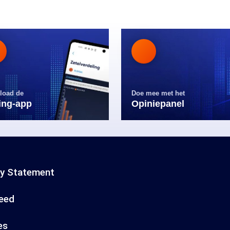
load de
Doe mee met het
ling-app
Opiniepanel
cy Statement
eed
es