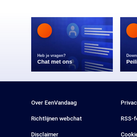
Heb je vragen?
Down
Chat met ons
Pei
Over EenVandaag
Priva
Richtlijnen webchat
RSS-f
Disclaimer
Cooki