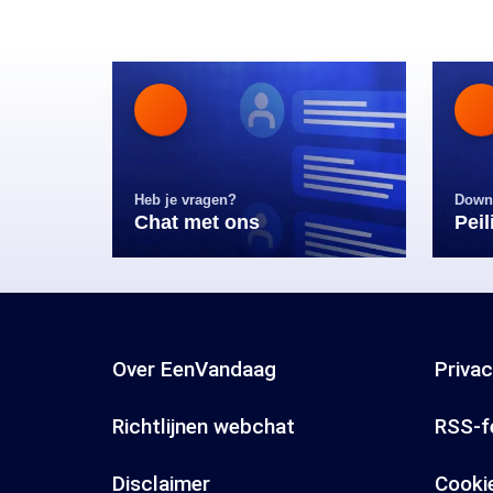
Heb je vragen?
Down
Chat met ons
Pei
Over EenVandaag
Priva
Richtlijnen webchat
RSS-f
Disclaimer
Cooki