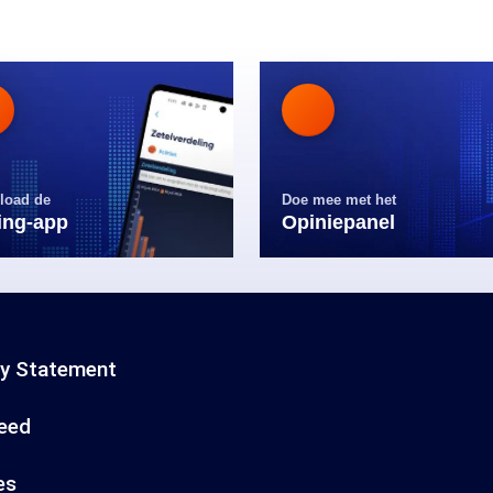
load de
Doe mee met het
ling-app
Opiniepanel
cy Statement
eed
es