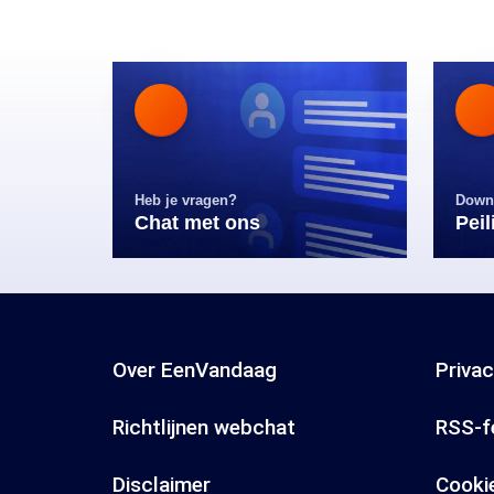
Heb je vragen?
Down
Chat met ons
Pei
Over EenVandaag
Priva
Richtlijnen webchat
RSS-f
Disclaimer
Cooki