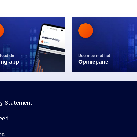
load de
Doe mee met het
ling-app
Opiniepanel
cy Statement
eed
es