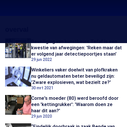
overval
Beveiliging van kunstbeurs Tefaf is een
kwestie van afwegingen: 'Reken maar dat
er volgend jaar detectiepoortjes staan'
29 jun 2022
Winkeliers vaker doelwit van plofkraken
nu geldautomaten beter beveiligd zijn:
'Zware explosieven, wat bezielt ze?'
30 mrt 2021
Corne's moeder (80) werd beroofd door
een 'kettingrukker': 'Waarom doen ze
haar dit aan?'
29 jun 2020
“Eindelijk doorbraak in zaak Bende van