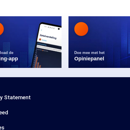
load de
Doe mee met het
ling-app
Opiniepanel
cy Statement
eed
es