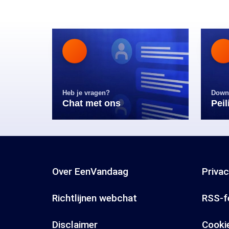
Heb je vragen?
Down
Chat met ons
Pei
Over EenVandaag
Priva
Richtlijnen webchat
RSS-f
Disclaimer
Cooki