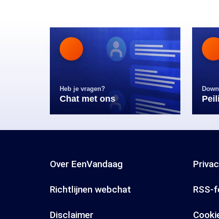
Heb je vragen?
Down
Chat met ons
Pei
Over EenVandaag
Priva
Richtlijnen webchat
RSS-f
Disclaimer
Cooki