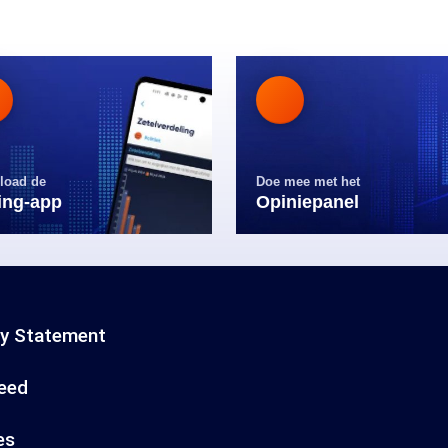
load de
Doe mee met het
ling-app
Opiniepanel
cy Statement
eed
es