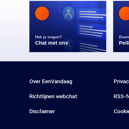
Heb je vragen?
Down
Chat met ons
Pei
Over EenVandaag
Priva
Richtlijnen webchat
RSS-f
Disclaimer
Cooki