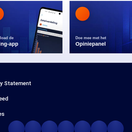
load de
Doe mee met het
ling-app
Opiniepanel
cy Statement
eed
es