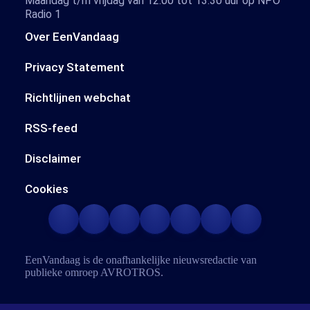
Maandag t/m vrijdag van 12.00 tot 13.30 uur op NPO
Radio 1
Over EenVandaag
Privacy Statement
Richtlijnen webchat
RSS-feed
Disclaimer
Cookies
EenVandaag is de onafhankelijke nieuwsredactie van
publieke omroep
AVROTROS
.