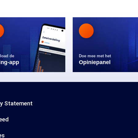
load de
Doe mee met het
ling-app
Opiniepanel
cy Statement
eed
es