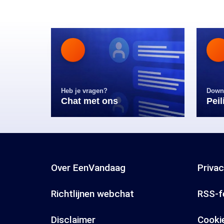
Heb je vragen?
Down
Chat met ons
Pei
Over EenVandaag
Priva
Richtlijnen webchat
RSS-f
Disclaimer
Cooki