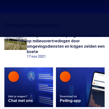
Omgevinsgdiensten
Bedrijven worden amper gecontroleerd
op milieuovertredingen door
omgevingsdiensten en krijgen zelden een
boete
17 nov 2021
Heb je vragen?
Download de
Chat met ons
Peiling-app