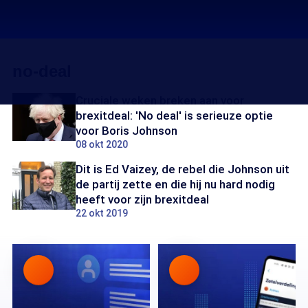
no-deal
Cruciale weken breken aan voor
brexitdeal: 'No deal' is serieuze optie
voor Boris Johnson
08 okt 2020
Dit is Ed Vaizey, de rebel die Johnson uit
de partij zette en die hij nu hard nodig
heeft voor zijn brexitdeal
22 okt 2019