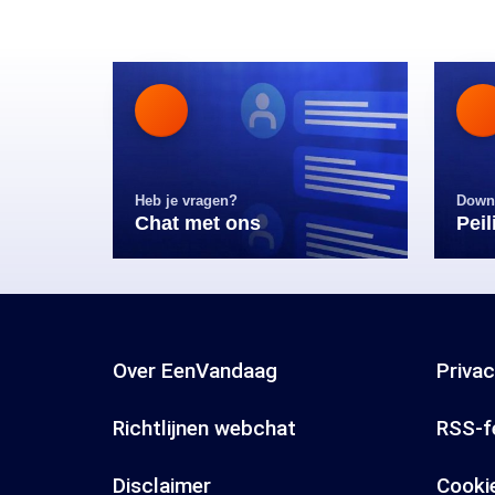
Heb je vragen?
Down
Chat met ons
Pei
Over EenVandaag
Priva
Richtlijnen webchat
RSS-f
Disclaimer
Cooki