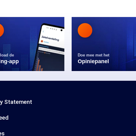
load de
Doe mee met het
ling-app
Opiniepanel
cy Statement
eed
es