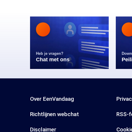
Heb je vragen?
Down
Chat met ons
Pei
Over EenVandaag
Priva
Richtlijnen webchat
RSS-f
Disclaimer
Cooki