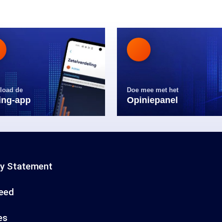
load de
Doe mee met het
ling-app
Opiniepanel
cy Statement
eed
es