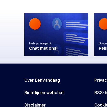
Heb je vragen?
Down
Chat met ons
Pei
Over EenVandaag
Priva
Richtlijnen webchat
RSS-f
Disclaimer
Cooki