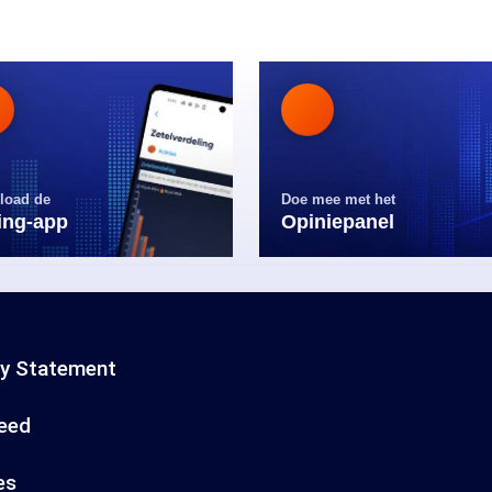
load de
Doe mee met het
ling-app
Opiniepanel
cy Statement
eed
es