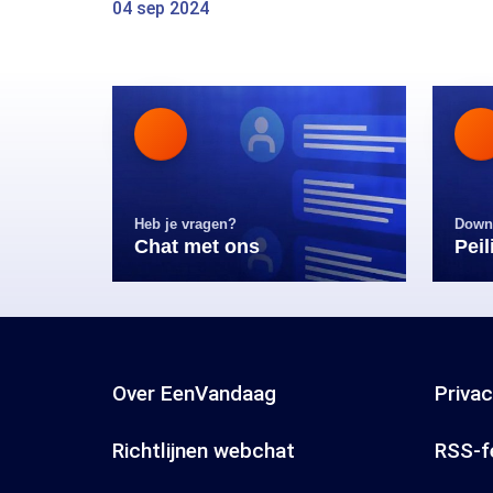
04 sep 2024
Heb je vragen?
Down
Chat met ons
Pei
Over EenVandaag
Priva
Richtlijnen webchat
RSS-f