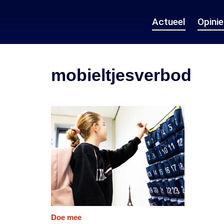
Actueel
Opini
mobieltjesverbod
Doe mee