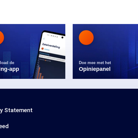
load de
Doe mee met het
ling-app
Opiniepanel
cy Statement
eed