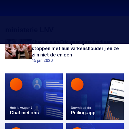
ministerie LNV
Chantalle en Eric gaan gesubsidieerd
stoppen met hun varkenshouderij en ze
zijn niet de enigen
15 jan 2020
Heb je vragen?
Download de
Chat met ons
Peiling-app