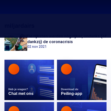
miljardairs
De rijksten werden nóg rijker, ondanks (of
dankzij) de coronacrisis
02 nov 2021
Heb je vragen?
Download de
Chat met ons
Peiling-app