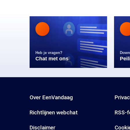
Heb je vragen?
Down
Chat met ons
Pei
Over EenVandaag
Priva
Richtlijnen webchat
RSS-f
Disclaimer
Cooki