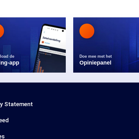
load de
Doe mee met het
ling-app
Opiniepanel
cy Statement
eed
es