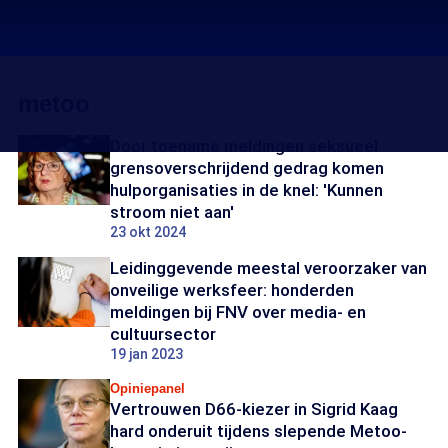
metoo
Door toename meldingen seksueel
grensoverschrijdend gedrag komen
hulporganisaties in de knel: 'Kunnen
stroom niet aan'
23 okt 2024
Leidinggevende meestal veroorzaker van
onveilige werksfeer: honderden
meldingen bij FNV over media- en
cultuursector
19 jan 2023
Opiniepanel
Vertrouwen D66-kiezer in Sigrid Kaag
hard onderuit tijdens slepende Metoo-