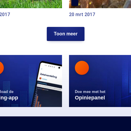
 2017
20 mrt 2017
Toon meer
load de
Doe mee met het
ling-app
Opiniepanel