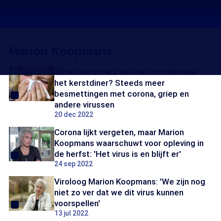
Marion Koopmans
Zitten we straks wel met z'n allen aan
het kerstdiner? Steeds meer
besmettingen met corona, griep en
andere virussen
20 dec 2022
Corona lijkt vergeten, maar Marion
Koopmans waarschuwt voor opleving in
de herfst: 'Het virus is en blijft er'
24 sep 2022
Viroloog Marion Koopmans: 'We zijn nog
niet zo ver dat we dit virus kunnen
voorspellen'
13 jul 2022