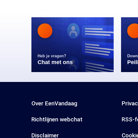
Heb je vragen?
Down
Chat met ons
Pei
Over EenVandaag
Priva
Richtlijnen webchat
RSS-f
Disclaimer
Cooki