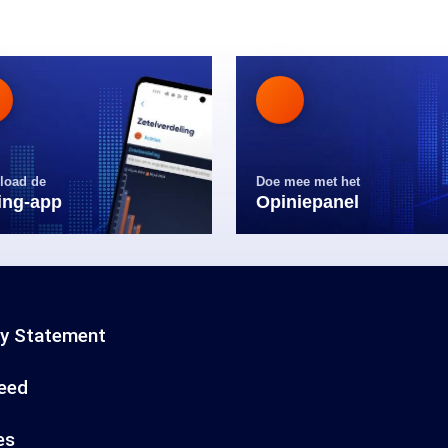
load de
Doe mee met het
ling-app
Opiniepanel
cy Statement
eed
es