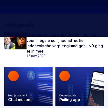
lobbywerk
Rita Verdonk en Fred Teeven lobbyden
voor 'illegale schijnconstructie'
Indonesische verpleegkundigen, IND ging
er in mee
16 nov 2023
Heb je vragen?
Download de
Chat met ons
Peiling-app