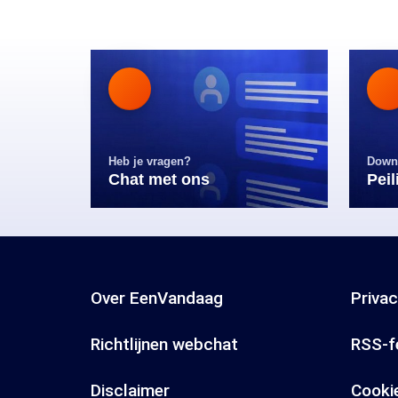
Heb je vragen?
Down
Chat met ons
Pei
Over EenVandaag
Priva
Richtlijnen webchat
RSS-f
Disclaimer
Cooki