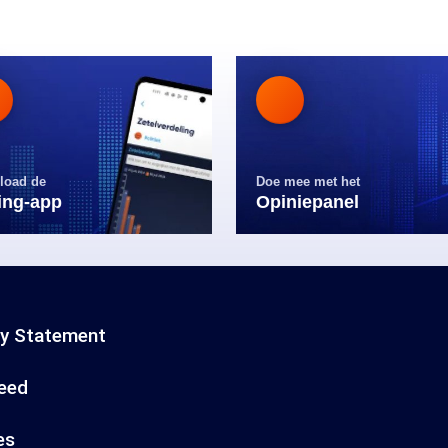
load de
Doe mee met het
ling-app
Opiniepanel
cy Statement
eed
es