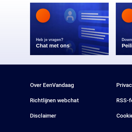
Heb je vragen?
Down
Chat met ons
Pei
Over EenVandaag
Priva
Richtlijnen webchat
RSS-f
Disclaimer
Cooki