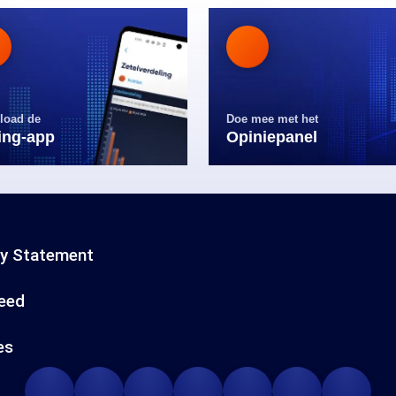
load de
Doe mee met het
ling-app
Opiniepanel
cy Statement
eed
es