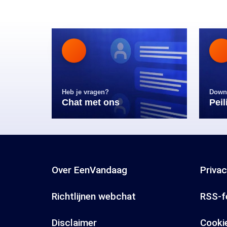
Heb je vragen?
Down
Chat met ons
Pei
Over EenVandaag
Priva
Richtlijnen webchat
RSS-f
Disclaimer
Cooki