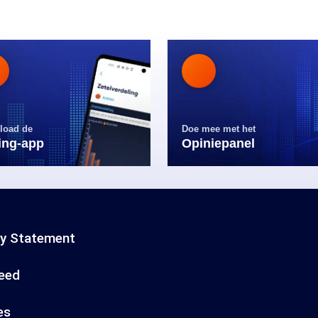
load de
Doe mee met het
ling-app
Opiniepanel
cy Statement
eed
es